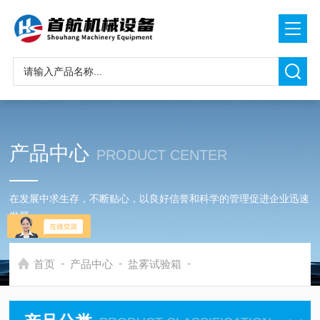
产品中心
PRODUCT CENTER
在发展中求生存，不断贴心，以良好信誉和科学的管理促进企业迅速
发展
-
-
-
首页
产品中心
盐雾试验箱