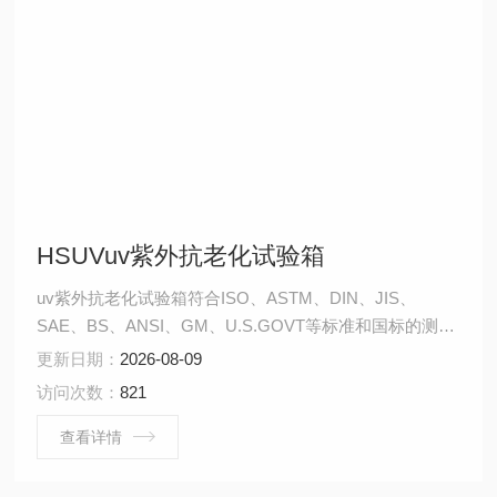
HSUVuv紫外抗老化试验箱
uv紫外抗老化试验箱符合ISO、ASTM、DIN、JIS、
SAE、BS、ANSI、GM、U.S.GOVT等标准和国标的测试
要求；操作容易、安全可靠；试件安装厚度可调节，试件
更新日期：
2026-08-09
安装快速、简便。
访问次数：
821
查看详情