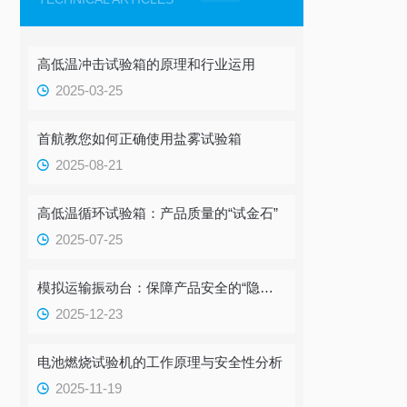
高低温冲击试验箱的原理和行业运用
2025-03-25
首航教您如何正确使用盐雾试验箱
2025-08-21
高低温循环试验箱：产品质量的“试金石”
2025-07-25
模拟运输振动台：保障产品安全的“隐形守护者”
2025-12-23
电池燃烧试验机的工作原理与安全性分析
2025-11-19