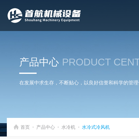
产品中心
PRODUCT CEN
在发展中求生存，不断贴心，以良好信誉和科学的管理
-
-
-
首页
产品中心
水冷机
水冷式冷风机