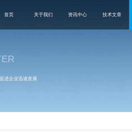
首页
关于我们
资讯中心
技术文章
TER
促进企业迅速发展