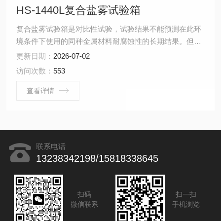
HS-1440L复合盐雾试验箱
复合盐雾试验箱是对比性试验，试验结果不能预测在此环
境条件下使用的同种金属材料耐腐蚀性的长期结果。但此
方法任然可提供暴露于与试验条件相类似的盐污染环境下
更新日期：
2026-07-02
材料的相关性能方面的有价值信息。本设备试验与传统加
访问次数：
553
速腐蚀试验，如中性盐雾试验（NSS)、乙酸盐雾试验
(AASS)、铜加速乙酸盐雾试验（CASS)相比，其优点在于
查看详情
它能更好地再现发生在户外盐污染环境下的腐蚀。
联系电话
13238342198/15818338645
扫码
扫一扫
微信联系
手机浏览